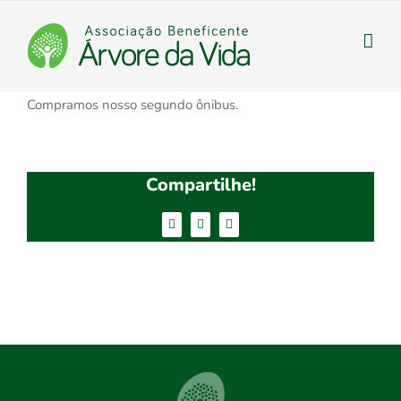
Ir
para
o
conteúdo
Compramos nosso segundo ônibus.
Compartilhe!
Facebook
Twitter
E-
mail