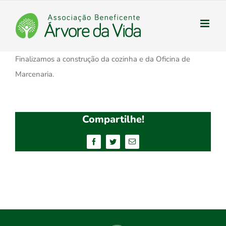
Ir
para
o
conteúdo
Finalizamos a construção da cozinha e da Oficina de
Marcenaria.
Compartilhe!
Facebook
Twitter
E-
mail